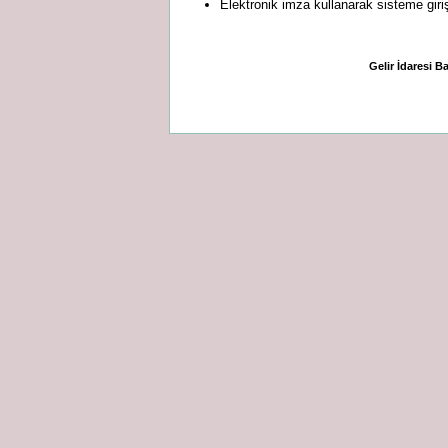
Elektronik imza kullanarak sisteme giri
Gelir İdaresi B